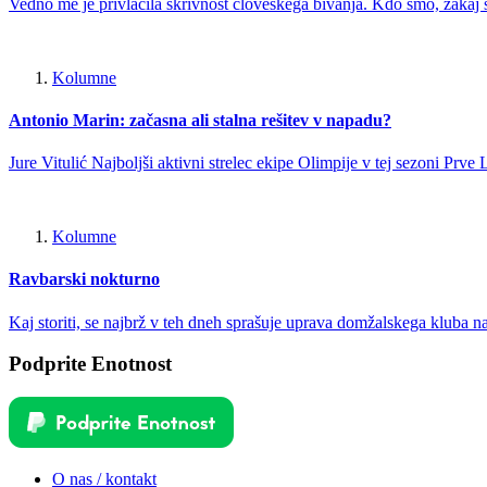
Vedno me je privlačila skrivnost človeškega bivanja. Kdo smo, zakaj s
Kolumne
Antonio Marin: začasna ali stalna rešitev v napadu?
Jure Vitulić Najboljši aktivni strelec ekipe Olimpije v tej sezoni P
Kolumne
Ravbarski nokturno
Kaj storiti, se najbrž v teh dneh sprašuje uprava domžalskega kluba n
Podprite Enotnost
O nas / kontakt