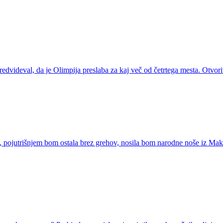
predvideval, da je Olimpija preslaba za kaj več od četrtega mesta. Otvo
 pojutrišnjem bom ostala brez grehov, nosila bom narodne noše iz Mak