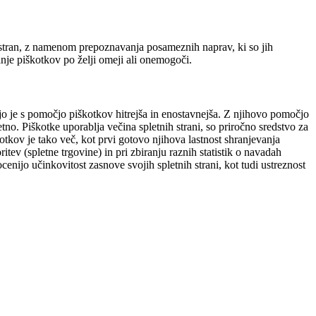
o stran, z namenom prepoznavanja posameznih naprav, ki so jih
nje piškotkov po želji omeji ali onemogoči.
njo je s pomočjo piškotkov hitrejša in enostavnejša. Z njihovo pomočjo
tno. Piškotke uporablja večina spletnih strani, so priročno sredstvo za
tkov je tako več, kot prvi gotovo njihova lastnost shranjevanja
tev (spletne trgovine) in pri zbiranju raznih statistik o navadah
enijo učinkovitost zasnove svojih spletnih strani, kot tudi ustreznost