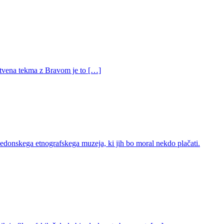
ritvena tekma z Bravom je to […]
edonskega etnografskega muzeja, ki jih bo moral nekdo plačati.