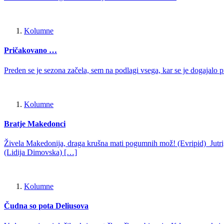
Kolumne
Pričakovano …
Preden se je sezona začela, sem na podlagi vsega, kar se je dogajalo 
Kolumne
Bratje Makedonci
Živela Makedonija, draga krušna mati pogumnih mož! (Evripid) Jutri,
(Lidija Dimovska) […]
Kolumne
Čudna so pota Deliusova