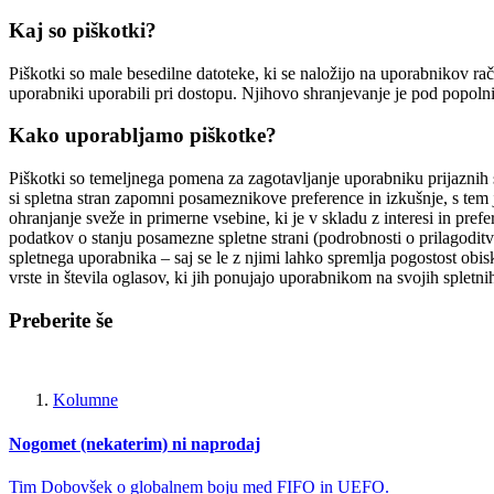
Kaj so piškotki?
Piškotki so male besedilne datoteke, ki se naložijo na uporabnikov r
uporabniki uporabili pri dostopu. Njihovo shranjevanje je pod popoln
Kako uporabljamo piškotke?
Piškotki so temeljnega pomena za zagotavljanje uporabniku prijaznih s
si spletna stran zapomni posameznikove preference in izkušnje, s tem je
ohranjanje sveže in primerne vsebine, ki je v skladu z interesi in pr
podatkov o stanju posamezne spletne strani (podrobnosti o prilagoditvah
spletnega uporabnika – saj se le z njimi lahko spremlja pogostost obis
vrste in števila oglasov, ki jih ponujajo uporabnikom na svojih spletni
Preberite še
Kolumne
Nogomet (nekaterim) ni naprodaj
Tim Dobovšek o globalnem boju med FIFO in UEFO.