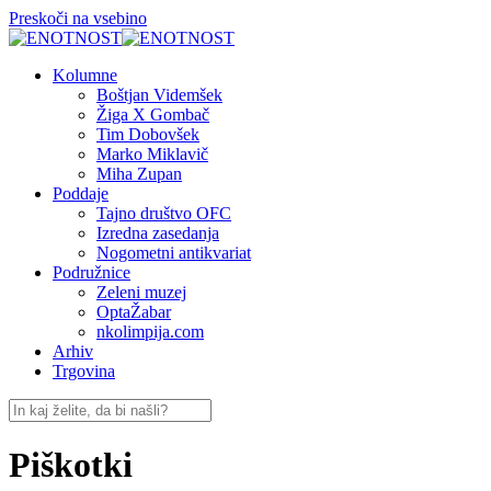
Preskoči na vsebino
Kolumne
Boštjan Videmšek
Žiga X Gombač
Tim Dobovšek
Marko Miklavič
Miha Zupan
Poddaje
Tajno društvo OFC
Izredna zasedanja
Nogometni antikvariat
Podružnice
Zeleni muzej
OptaŽabar
nkolimpija.com
Arhiv
Trgovina
Piškotki