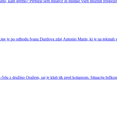
mo, kam gremo? Prebiral sem mislece in mistike vseh možnih religioznih 
rve Lige je po odhodu Ivana Durdova zdaj Antonio Marin, ki je na tekmah
a čelu z družino Oražem, saj je klub tik pred kolapsom. Situacija bržko