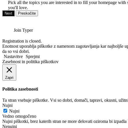
Pick all the topics you are interested in to fill your homepage with 
you'll love.
Next
Preskočite
Join Typer
Registration is closed.
Enotnost uporablja piškotke z namenom zagotavljanja kar najboljše up
da so vsi dobri.
Nastavitve
Sprejmi
Zasebnost in politika piškotkov
Zapri
Politika zasebnosti
Ta stran vsebuje piškotke. Vsi so dobri, domači, tapravi, okusni, užit
Nujni
Nujni
Vedno omogočeno
Nujni piškotki, brez katerih stran ne more delovati oziroma bi izpadla 
Nenujni