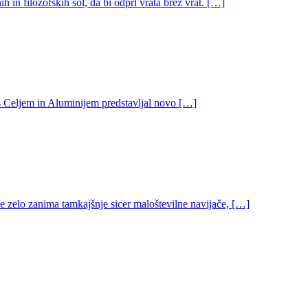
in filozofskih šol, da bi odprl vrata brez vrat. […]
 s Celjem in Aluminijem predstavljal novo […]
ne zelo zanima tamkajšnje sicer maloštevilne navijače, […]