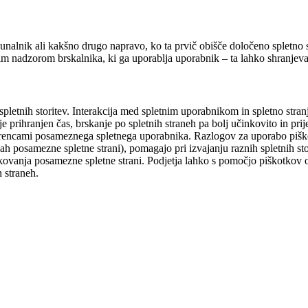
ačunalnik ali kakšno drugo napravo, ko ta prvič obišče določeno spletn
im nadzorom brskalnika, ki ga uporablja uporabnik – ta lahko shranjeva
pletnih storitev. Interakcija med spletnim uporabnikom in spletno stra
 prihranjen čas, brskanje po spletnih straneh pa bolj učinkovito in prije
eferencami posameznega spletnega uporabnika. Razlogov za uporabo piško
 posamezne spletne strani), pomagajo pri izvajanju raznih spletnih stori
kovanja posamezne spletne strani. Podjetja lahko s pomočjo piškotkov oc
h straneh.