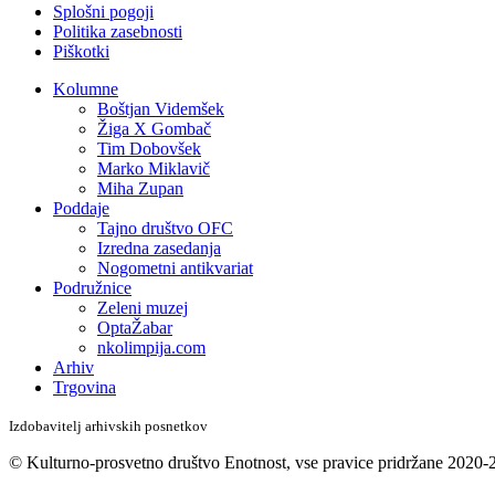
Splošni pogoji
Politika zasebnosti
Piškotki
Kolumne
Boštjan Videmšek
Žiga X Gombač
Tim Dobovšek
Marko Miklavič
Miha Zupan
Poddaje
Tajno društvo OFC
Izredna zasedanja
Nogometni antikvariat
Podružnice
Zeleni muzej
OptaŽabar
nkolimpija.com
Arhiv
Trgovina
Izdobavitelj arhivskih posnetkov
© Kulturno-prosvetno društvo Enotnost, vse pravice pridržane 2020-